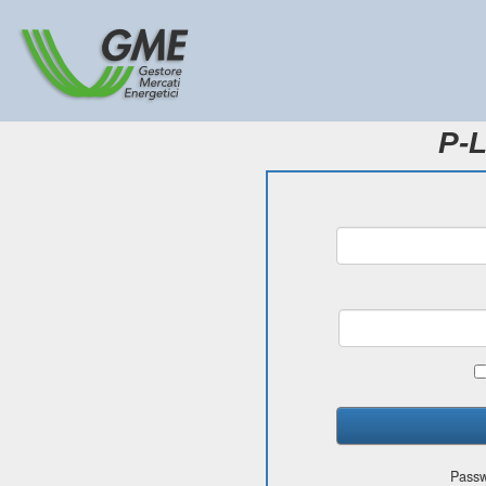
P-L
Passw